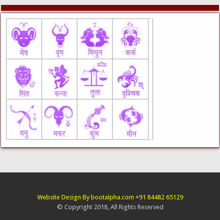
Website Design By bootalpha.com +91 84482 65129
© Copyright 2018, All Rights Reserved