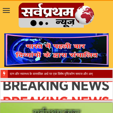
​”कानून तो बद