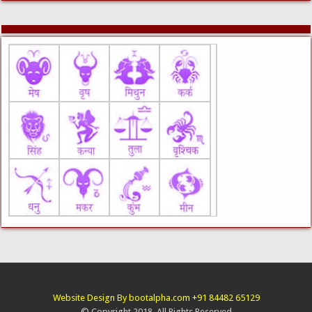
Website Design By bootalpha.com +91 84482 65129
© Copyright 2018, All Rights Reserved