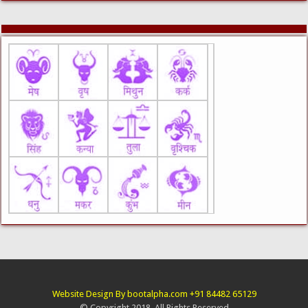
Website Design By bootalpha.com +91 84482 65129
© Copyright 2018, All Rights Reserved