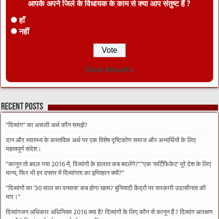
आपके अपने जिले के विधायक के काम से क्या आप संतुष्ट हैं ?
हाँ
नहीं
View Results
Recent Posts
“दिव्यांग” का असली अर्थ कौन समझे?
दान और स्वास्थ्य के वास्तविक अर्थ पर एक विशेष दृष्टिकोण समाज और अभ्यर्थियों के लिए
महत्वपूर्ण संदेश।
​”कानून तो बदल गया 2016 में, दिव्यांगों के हालात कब बदलेंगे?”​”एक ‘सर्टिफिकेट’ पूरे देश के लिए
मान्य, फिर भी हर दफ्तर में दिव्यांगता का इम्तिहान क्यों?”
​”दिव्यांगों का ’30 साल का वनवास’ कब होगा खत्म? बुनियादी केंद्रों पर सरकारी उदासीनता की
मार।”
दिव्यांगजन अधिकार अधिनियम 2016 क्या है? दिव्यांगों के लिए कौन से कानून हैं ? दिव्यांग आरक्षण