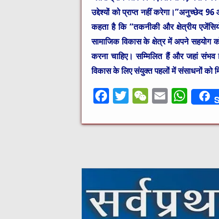
उद्देश्यों को प्राप्त नहीं करेगा।”अनुच्छेद
कहता है कि “तकनीकी और क्षेत्रीय एजेंसियों
सामाजिक विकास के क्षेत्र में अपने सहयोग क
करना चाहिए। सम्‍मिलित हैं और जहां संभव हो,
विकास के लिए संयुक्‍त पहलों में संसाधनों को
F
T
W
E
W
S
a
w
e
m
h
c
it
C
ai
at
e
te
h
l
s
b
r
at
A
o
p
o
p
k