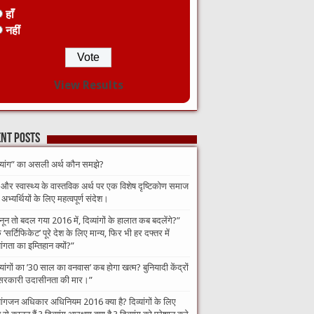
हाँ
नहीं
View Results
nt Posts
व्यांग” का असली अर्थ कौन समझे?
 और स्वास्थ्य के वास्तविक अर्थ पर एक विशेष दृष्टिकोण समाज
भ्यर्थियों के लिए महत्वपूर्ण संदेश।
नून तो बदल गया 2016 में, दिव्यांगों के हालात कब बदलेंगे?”​
‘सर्टिफिकेट’ पूरे देश के लिए मान्य, फिर भी हर दफ्तर में
यांगता का इम्तिहान क्यों?”
व्यांगों का ’30 साल का वनवास’ कब होगा खत्म? बुनियादी केंद्रों
सरकारी उदासीनता की मार।”
यांगजन अधिकार अधिनियम 2016 क्या है? दिव्यांगों के लिए