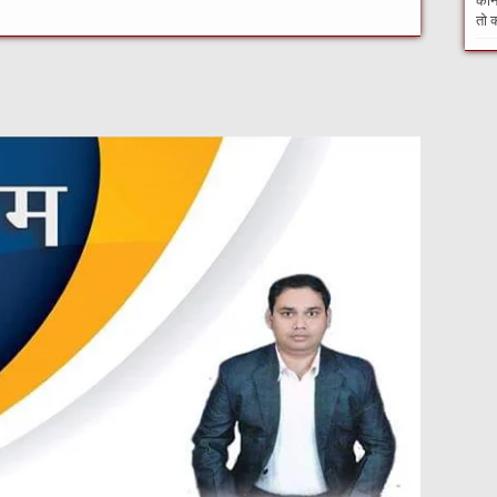
कौन 
तो क