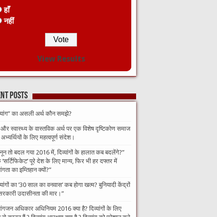
हाँ
नहीं
View Results
nt Posts
व्यांग” का असली अर्थ कौन समझे?
 और स्वास्थ्य के वास्तविक अर्थ पर एक विशेष दृष्टिकोण समाज
भ्यर्थियों के लिए महत्वपूर्ण संदेश।
नून तो बदल गया 2016 में, दिव्यांगों के हालात कब बदलेंगे?”​
‘सर्टिफिकेट’ पूरे देश के लिए मान्य, फिर भी हर दफ्तर में
यांगता का इम्तिहान क्यों?”
व्यांगों का ’30 साल का वनवास’ कब होगा खत्म? बुनियादी केंद्रों
सरकारी उदासीनता की मार।”
यांगजन अधिकार अधिनियम 2016 क्या है? दिव्यांगों के लिए