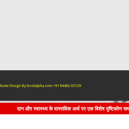
bsite Design By bootalpha.com +91 84482 65129
्थ्य के वास्तविक अर्थ पर एक विशेष दृष्टिकोण समाज और अभ्यर्थियों के ल