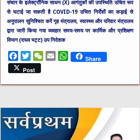
संचार के इलेक्ट्रॉनिक साधन (X) आगंतुकों की उपस्थिति उचित रूप
से घटाई जा सकती है COVID-19 उचित निर्देशों का कड़ाई से
अनुपालन सुनिश्चित करें गृह मंत्रालय, स्वास्थ्य और परिवार मंत्रालय
द्वारा जारी किया गया व्यवहार समय-समय पर कार्मिक और प्रशिक्षण
विभाग (राघव भट्ट) उप निदेशक
F
T
W
E
W
Share
a
w
e
m
h
Post
c
it
C
ai
at
e
te
h
l
s
b
r
at
A
o
p
o
p
k