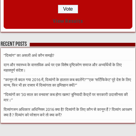
View Results
Recent Posts
“दिव्यांग” का असली अर्थ कौन समझे?
दान और स्वास्थ्य के वास्तविक अर्थ पर एक विशेष दृष्टिकोण समाज और अभ्यर्थियों के लिए
महत्वपूर्ण संदेश।
​”कानून तो बदल गया 2016 में, दिव्यांगों के हालात कब बदलेंगे?”​”एक ‘सर्टिफिकेट’ पूरे देश के लिए
मान्य, फिर भी हर दफ्तर में दिव्यांगता का इम्तिहान क्यों?”
​”दिव्यांगों का ’30 साल का वनवास’ कब होगा खत्म? बुनियादी केंद्रों पर सरकारी उदासीनता की
मार।”
दिव्यांगजन अधिकार अधिनियम 2016 क्या है? दिव्यांगों के लिए कौन से कानून हैं ? दिव्यांग आरक्षण
क्या है ? दिव्यांग को परेशान करे तो क्या करें?