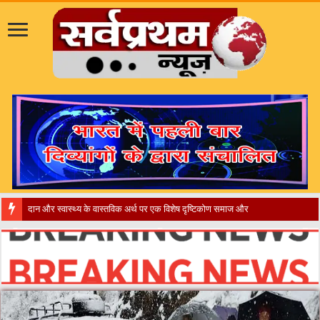
​”कानून तो