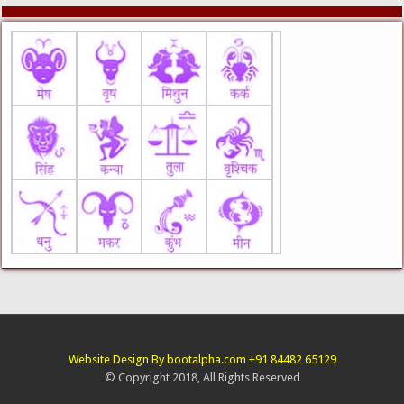
Website Design By bootalpha.com +91 84482 65129
© Copyright 2018, All Rights Reserved