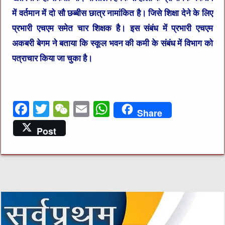
में वर्तमान में दो सौ छब्बीस छात्र नामांकित है। जिसे शिक्षा देने के लिए
प्रभारी एचएम समेत चार शिक्षक है। इस संबंध में प्रभारी एचएम
अकबरी बेगम ने बताया कि स्कूल भवन की कमी के संबंध में विभाग को
पत्राचार किया जा चुका है।
F
T
W
E
W
Share
a
w
e
m
h
Post
c
it
C
ai
at
e
te
h
l
s
b
r
at
A
o
p
o
p
k