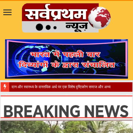
​”कानून तो बदल ग