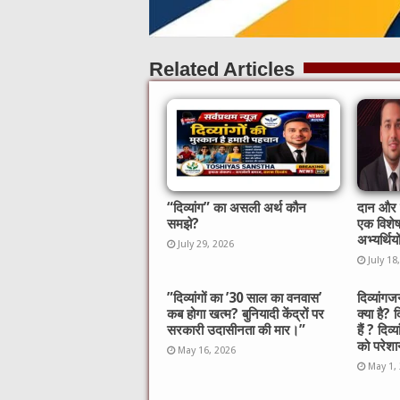
Related Articles
“दिव्यांग” का असली अर्थ कौन
दान और स
समझे?
एक विशे
अभ्यर्थिय
July 29, 2026
July 18
​”दिव्यांगों का ’30 साल का वनवास’
दिव्यां
कब होगा खत्म? बुनियादी केंद्रों पर
क्या है? 
सरकारी उदासीनता की मार।”
हैं ? दिव्
को परेशान
May 16, 2026
May 1,