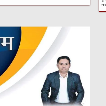
कौन 
तो क