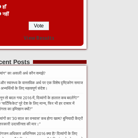
हाँ
नहीं
View Results
cent Posts
व्यांग” का असली अर्थ कौन समझे?
 और स्वास्थ्य के वास्तविक अर्थ पर एक विशेष दृष्टिकोण समाज
भ्यर्थियों के लिए महत्वपूर्ण संदेश।
नून तो बदल गया 2016 में, दिव्यांगों के हालात कब बदलेंगे?”​
‘सर्टिफिकेट’ पूरे देश के लिए मान्य, फिर भी हर दफ्तर में
यांगता का इम्तिहान क्यों?”
व्यांगों का ’30 साल का वनवास’ कब होगा खत्म? बुनियादी केंद्रों
सरकारी उदासीनता की मार।”
यांगजन अधिकार अधिनियम 2016 क्या है? दिव्यांगों के लिए