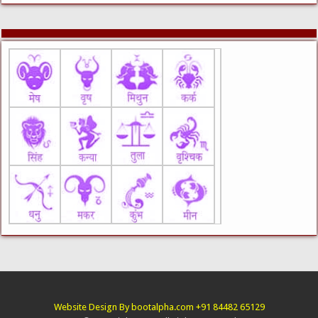
Website Design By bootalpha.com +91 84482 65129