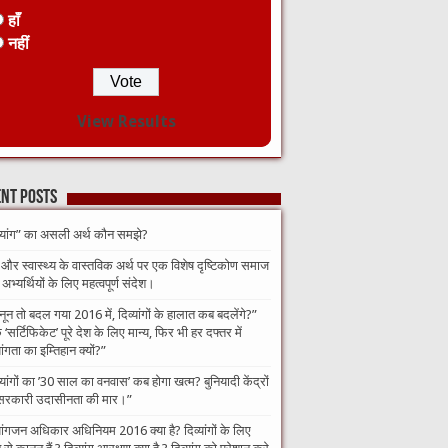
हाँ
नहीं
View Results
nt Posts
व्यांग” का असली अर्थ कौन समझे?
 और स्वास्थ्य के वास्तविक अर्थ पर एक विशेष दृष्टिकोण समाज
भ्यर्थियों के लिए महत्वपूर्ण संदेश।
नून तो बदल गया 2016 में, दिव्यांगों के हालात कब बदलेंगे?”​
‘सर्टिफिकेट’ पूरे देश के लिए मान्य, फिर भी हर दफ्तर में
यांगता का इम्तिहान क्यों?”
व्यांगों का ’30 साल का वनवास’ कब होगा खत्म? बुनियादी केंद्रों
सरकारी उदासीनता की मार।”
यांगजन अधिकार अधिनियम 2016 क्या है? दिव्यांगों के लिए