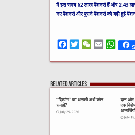
में इस समय 62 लाख पेंशनर्स हैं और 2.43 ल
नए पेंशनर्स और पुराने पेंशनर्स को बढ़ी हुई 
F
T
W
E
W
S
a
w
e
m
h
c
it
C
ai
at
e
te
h
l
s
b
r
at
A
Related Articles
o
p
o
p
“दिव्यांग” का असली अर्थ कौन
दान और स
समझे?
एक विशे
k
अभ्यर्थिय
July 29, 2026
July 18