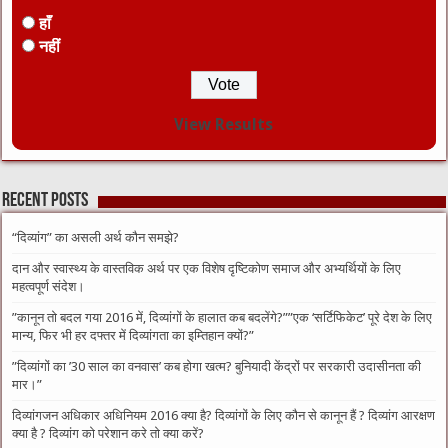
हाँ
नहीं
View Results
Recent Posts
“दिव्यांग” का असली अर्थ कौन समझे?
दान और स्वास्थ्य के वास्तविक अर्थ पर एक विशेष दृष्टिकोण समाज और अभ्यर्थियों के लिए
महत्वपूर्ण संदेश।
​”कानून तो बदल गया 2016 में, दिव्यांगों के हालात कब बदलेंगे?”​”एक ‘सर्टिफिकेट’ पूरे देश के लिए
मान्य, फिर भी हर दफ्तर में दिव्यांगता का इम्तिहान क्यों?”
​”दिव्यांगों का ’30 साल का वनवास’ कब होगा खत्म? बुनियादी केंद्रों पर सरकारी उदासीनता की
मार।”
दिव्यांगजन अधिकार अधिनियम 2016 क्या है? दिव्यांगों के लिए कौन से कानून हैं ? दिव्यांग आरक्षण
क्या है ? दिव्यांग को परेशान करे तो क्या करें?