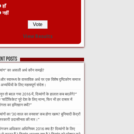
हाँ
नहीं
View Results
nt Posts
व्यांग” का असली अर्थ कौन समझे?
 और स्वास्थ्य के वास्तविक अर्थ पर एक विशेष दृष्टिकोण समाज
भ्यर्थियों के लिए महत्वपूर्ण संदेश।
नून तो बदल गया 2016 में, दिव्यांगों के हालात कब बदलेंगे?”​
‘सर्टिफिकेट’ पूरे देश के लिए मान्य, फिर भी हर दफ्तर में
यांगता का इम्तिहान क्यों?”
व्यांगों का ’30 साल का वनवास’ कब होगा खत्म? बुनियादी केंद्रों
सरकारी उदासीनता की मार।”
यांगजन अधिकार अधिनियम 2016 क्या है? दिव्यांगों के लिए