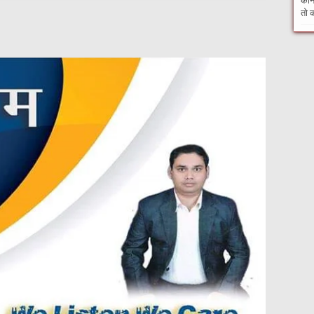
कौन 
तो क