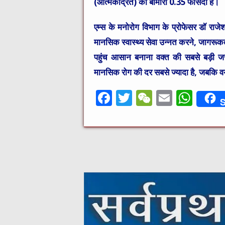
(आत्मकेंद्रित) की बीमारी 0.35 फीसदी है।
एम्स के मनोरोग विभाग के प्रोफेसर डॉ राजे
मानसिक स्वास्थ्य सेवा उन्नत करने, जागर
पहुंच आसान बनाना वक्त की सबसे बड़ी जरूरत 
मानसिक रोग की दर सबसे ज्यादा है, जबकि वयस्
F
T
W
E
W
S
a
w
e
m
h
c
it
C
ai
at
e
te
h
l
s
b
r
at
A
o
p
o
p
k