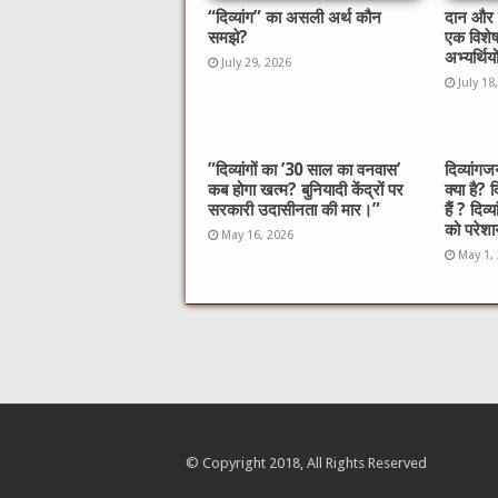
“दिव्यांग” का असली अर्थ कौन
दान और स
समझे?
एक विशे
अभ्यर्थिय
July 29, 2026
July 18
​”दिव्यांगों का ’30 साल का वनवास’
दिव्यां
कब होगा खत्म? बुनियादी केंद्रों पर
क्या है? 
सरकारी उदासीनता की मार।”
हैं ? दिव्
को परेशान
May 16, 2026
May 1,
© Copyright 2018, All Rights Reserved