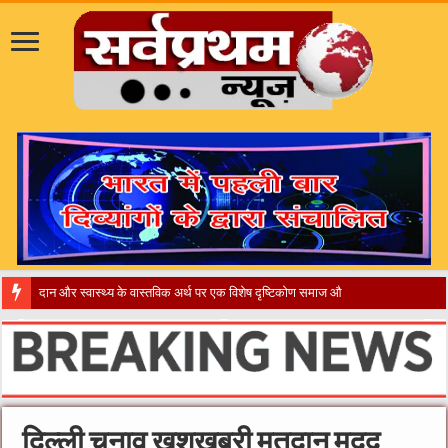
​”का
दिल्ली चुनाव खुशखबरी मतदान मदद