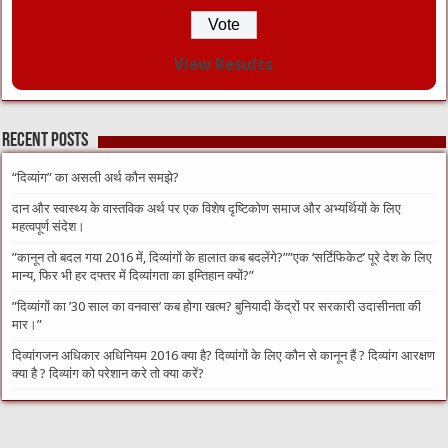
View Results
Recent Posts
“दिव्यांग” का असली अर्थ कौन समझे?
दान और स्वास्थ्य के वास्तविक अर्थ पर एक विशेष दृष्टिकोण समाज और अभ्यर्थियों के लिए
महत्वपूर्ण संदेश।
​”कानून तो बदल गया 2016 में, दिव्यांगों के हालात कब बदलेंगे?”​”एक ‘सर्टिफिकेट’ पूरे देश के लिए
मान्य, फिर भी हर दफ्तर में दिव्यांगता का इम्तिहान क्यों?”
​”दिव्यांगों का ’30 साल का वनवास’ कब होगा खत्म? बुनियादी केंद्रों पर सरकारी उदासीनता की
मार।”
दिव्यांगजन अधिकार अधिनियम 2016 क्या है? दिव्यांगों के लिए कौन से कानून हैं ? दिव्यांग आरक्षण
क्या है ? दिव्यांग को परेशान करे तो क्या करें?