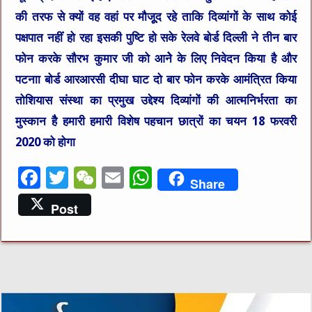
की तरफ से क्यों वह वहां पर मौजूूद रहे ताकि दिव्यांगों के साथ कोई
पक्षपात नहींं हो रहा इसकी पुष्टि हो सके रेलवे बोर्ड दिल्ली ने तीन बार
फोन करके सौरभ कुमार जी को आनेेे के लिए निवेदन किया है और
पटनाा बोर्ड आरआरसी दीघा घाट दो बार फोन करके आमंत्रित किया
तोशियास संस्था का प्रमुख उद्देश्य दिव्यांगों की आत्मनिर्भरता का
मुस्कान हैै हमारी हमारी विशेष पहचान छात्रों का चयन 18 फरवरी
2020 को होगा
F
T
W
E
W
Share
a
w
e
m
h
Post
c
it
C
ai
at
e
te
h
l
s
b
r
at
A
o
p
o
p