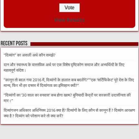
View Results
Recent Posts
“दिव्यांग” का असली अर्थ कौन समझे?
दान और स्वास्थ्य के वास्तविक अर्थ पर एक विशेष दृष्टिकोण समाज और अभ्यर्थियों के लिए
महत्वपूर्ण संदेश।
​”कानून तो बदल गया 2016 में, दिव्यांगों के हालात कब बदलेंगे?”​”एक ‘सर्टिफिकेट’ पूरे देश के लिए
मान्य, फिर भी हर दफ्तर में दिव्यांगता का इम्तिहान क्यों?”
​”दिव्यांगों का ’30 साल का वनवास’ कब होगा खत्म? बुनियादी केंद्रों पर सरकारी उदासीनता की
मार।”
दिव्यांगजन अधिकार अधिनियम 2016 क्या है? दिव्यांगों के लिए कौन से कानून हैं ? दिव्यांग आरक्षण
क्या है ? दिव्यांग को परेशान करे तो क्या करें?