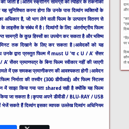
 की जाती है।अंतिम स्क्रीनिंग सामग्री को त्योहार के तकनीकी
दान
और अ
सुनिश्चित करना होगा कि उनके पास दिव्यांग व्यक्तियों के
ेने का अधिकार है, जो भाग लेने वाली फिल्म के उत्पादन वितरण से
​”का
”एक 
ाइसेंस के संबंध में है। दिव्यांगों के लिए अंतर्राष्ट्रीय फिल्म
दिव्
्राप्त सामग्री के कुछ हिस्सों का उपयोग कर सकता है और भविष्य
​”दि
पर 
 3 मिनट तक दिखाने के लिए कर सकता है।आवेदकों को यह
दिव्
के द्वारा प्रस्तुत फिल्म में must U ’या c U / A’ सेंसर
कौन 
 A’ सेंसर प्रमाणपत्र के बिना फिल्म स्वीकार नहीं की जाएगी
तो क
म्स के मामले में एक समकक्ष प्रमाणीकरण की आवश्यकता होगी।आवेदन
फिल्म निर्माता की तस्वीर (300 डीपीआई) और फिल्म स्टिल्स
न में साझा किया गया पता shared सही है क्योंकि यह फिल्म
पयोग किया जा सकता है।कृपया अपने डीवीडी / BLU-RAY / USB
में भेजें सकते हैं दिव्यांग इसका व्यापक उल्लेख दिव्यांग अधिनियम