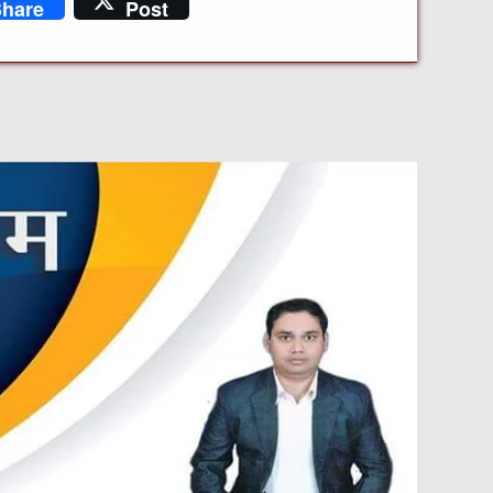
hare
Post