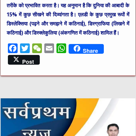
तरीके को प्रभावित करता है। यह अनुमान है कि दुनिया की आबादी के
15% में कुछ सीखने की दिव्यांगता है। एलडी के कुछ प्रमुख रूपों में
डिस्लेक्सिया (पढ़ने और समझने में कठिनाई), डिस्ग्राफिया (लिखने में
कठिनाई) और डिस्क्लेकुलिया (अंकगणित में कठिनाई) शामिल हैं।
F
T
W
E
W
Share
a
w
e
m
h
Post
c
it
C
ai
at
e
te
h
l
s
b
r
at
A
o
p
o
p
k