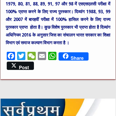
1979, 80, 81, 88, 89, 91, 97 और 98 में एसएसएलसी परीक्षा में
100% प्राप्त करने के लिए राज्य पुरस्कार। दिव्यांग 1988, 93, 99
और 2007 में बारहवीं परीक्षा में 100% हासिल करने के लिए राज्य
पुरस्कार प्राप्त होता है। कुछ विशेष पुरस्कार भी प्राप्त होता है दिव्यांग
अधिनियम 2016 के अनुसार जिस का संचालन भारत सरकार का शिक्षा
विभाग एवं समाज कल्याण विभाग करता है ।
F
T
W
E
W
Share
a
w
e
m
h
Post
c
it
C
ai
at
e
te
h
l
s
b
r
at
A
o
p
o
p
k