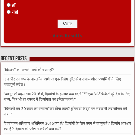
हाँ
नहीं
View Results
Recent Posts
“दिव्यांग” का असली अर्थ कौन समझे?
दान और स्वास्थ्य के वास्तविक अर्थ पर एक विशेष दृष्टिकोण समाज और अभ्यर्थियों के लिए
महत्वपूर्ण संदेश।
​”कानून तो बदल गया 2016 में, दिव्यांगों के हालात कब बदलेंगे?”​”एक ‘सर्टिफिकेट’ पूरे देश के लिए
मान्य, फिर भी हर दफ्तर में दिव्यांगता का इम्तिहान क्यों?”
​”दिव्यांगों का ’30 साल का वनवास’ कब होगा खत्म? बुनियादी केंद्रों पर सरकारी उदासीनता की
मार।”
दिव्यांगजन अधिकार अधिनियम 2016 क्या है? दिव्यांगों के लिए कौन से कानून हैं ? दिव्यांग आरक्षण
क्या है ? दिव्यांग को परेशान करे तो क्या करें?