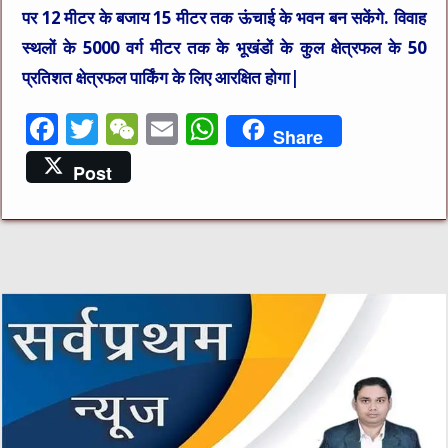
पर 12 मीटर के बजाय 15 मीटर तक ऊंचाई के भवन बन सकेंगे. विवाह
स्थलों के 5000 वर्ग मीटर तक के भूखंडों के कुल क्षेत्रफल के 50
प्रतिशत क्षेत्रफल पार्किंग के लिए आरक्षित होगा|
F
T
W
E
W
Share
a
w
e
m
h
Post
c
it
C
ai
at
e
te
h
l
s
b
r
at
A
o
p
o
p
k