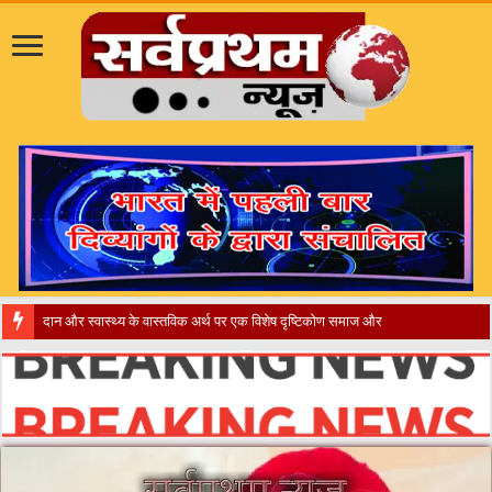
​”कानून