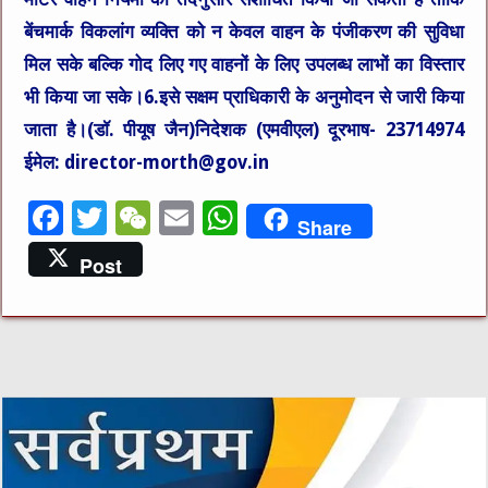
बेंचमार्क विकलांग व्यक्ति को न केवल वाहन के पंजीकरण की सुविधा
मिल सके बल्कि गोद लिए गए वाहनों के लिए उपलब्ध लाभों का विस्तार
भी किया जा सके।6.इसे सक्षम प्राधिकारी के अनुमोदन से जारी किया
जाता है।(डॉ. पीयूष जैन)निदेशक (एमवीएल) दूरभाष- 23714974
ईमेल: director-morth@gov.in
F
T
W
E
W
Share
a
w
e
m
h
Post
c
it
C
ai
at
e
te
h
l
s
b
r
at
A
o
p
o
p
k