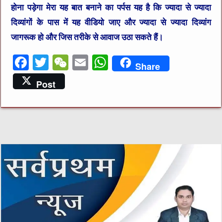
होना पड़ेगा मेरा यह बात बनाने का पर्पस यह है कि ज्यादा से ज्यादा
दिव्यांगों के पास में यह वीडियो जाए और ज्यादा से ज्यादा दिव्यांग
जागरूक हो और जिस तरीके से आवाज उठा सकते हैं।
F
T
W
E
W
Share
a
w
e
m
h
Post
c
it
C
ai
at
e
te
h
l
s
b
r
at
A
o
p
o
p
k