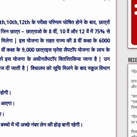
th,10th,12th के परीक्षा परिणाम
घोषित होने के बाद, छात्रों
। जिन छात्र – छात्राओ के
8 वीं, 10 वें और 12 वें में 75% से
ाभ मिलेगा | इस योजना के तहत राज्य की
8 वीं कक्षा के 6000
वीं कक्षा के 9,000 छात्र
इस फ्रेश लैपटॉप योजना के लाभ के
ओ को इस योजना के अधीन
लैपटॉप वितरित
किया जाना है | उन
Rece
भेज दी जाती है | विधालय को सूचि मिलने के बाद स्कूल विभाग
“दि
दान
और अ
ु होगी।
​”का
”एक 
ाह आएगा।
दिव्
ना।
​”दि
पर 
ि बच्चो में भी अच्छे नंबर लेन की होड़ बानी रहेगी।
दिव्