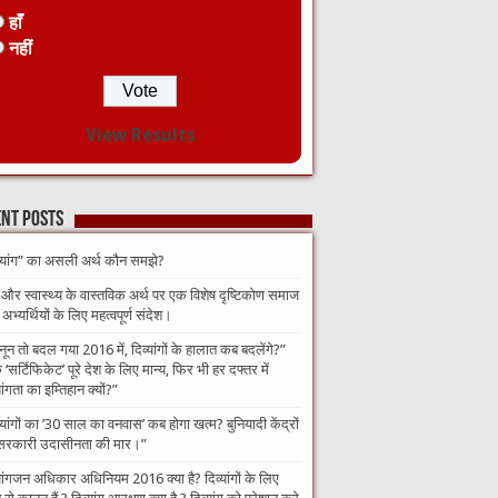
हाँ
नहीं
View Results
nt Posts
व्यांग” का असली अर्थ कौन समझे?
 और स्वास्थ्य के वास्तविक अर्थ पर एक विशेष दृष्टिकोण समाज
भ्यर्थियों के लिए महत्वपूर्ण संदेश।
नून तो बदल गया 2016 में, दिव्यांगों के हालात कब बदलेंगे?”​
‘सर्टिफिकेट’ पूरे देश के लिए मान्य, फिर भी हर दफ्तर में
यांगता का इम्तिहान क्यों?”
व्यांगों का ’30 साल का वनवास’ कब होगा खत्म? बुनियादी केंद्रों
सरकारी उदासीनता की मार।”
यांगजन अधिकार अधिनियम 2016 क्या है? दिव्यांगों के लिए