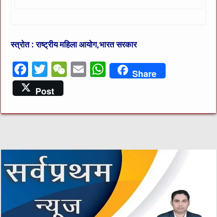
स्त्रोत : राष्ट्रीय महिला आयोग,भारत सरकार
F
T
W
E
W
Share
a
w
e
m
h
Post
c
it
C
ai
at
e
te
h
l
s
b
r
at
A
o
p
o
p
k