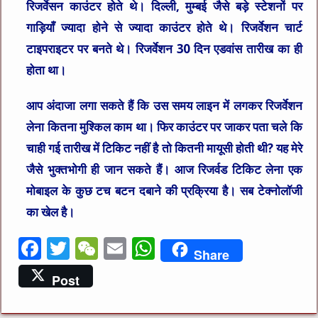
रिजर्वेसन काउंटर होते थे। दिल्ली, मुम्बई जैसे बड़े स्टेशनों पर
गाड़ियाँ ज्यादा होने से ज्यादा काउंटर होते थे। रिजर्वेशन चार्ट
टाइपराइटर पर बनते थे। रिजर्वेशन 30 दिन एडवांस तारीख का ही
होता था।
आप अंदाजा लगा सकते हैं कि उस समय लाइन में लगकर रिजर्वेशन
लेना कितना मुश्किल काम था। फिर काउंटर पर जाकर पता चले कि
चाही गई तारीख में टिकिट नहीं है तो कितनी मायूसी होती थी? यह मेरे
जैसे भुक्तभोगी ही जान सकते हैं। आज रिजर्वड टिकिट लेना एक
मोबाइल के कुछ टच बटन दबाने की प्रक्रिया है। सब टेक्नोलॉजी
का खेल है।
F
T
W
E
W
Share
a
w
e
m
h
Post
c
it
C
ai
at
e
te
h
l
s