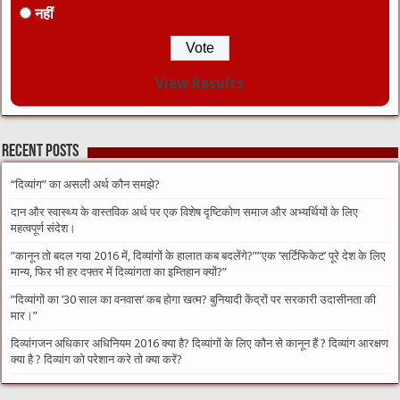
नहीं
View Results
Recent Posts
“दिव्यांग” का असली अर्थ कौन समझे?
दान और स्वास्थ्य के वास्तविक अर्थ पर एक विशेष दृष्टिकोण समाज और अभ्यर्थियों के लिए
महत्वपूर्ण संदेश।
​”कानून तो बदल गया 2016 में, दिव्यांगों के हालात कब बदलेंगे?”​”एक ‘सर्टिफिकेट’ पूरे देश के लिए
मान्य, फिर भी हर दफ्तर में दिव्यांगता का इम्तिहान क्यों?”
​”दिव्यांगों का ’30 साल का वनवास’ कब होगा खत्म? बुनियादी केंद्रों पर सरकारी उदासीनता की
मार।”
दिव्यांगजन अधिकार अधिनियम 2016 क्या है? दिव्यांगों के लिए कौन से कानून हैं ? दिव्यांग आरक्षण
क्या है ? दिव्यांग को परेशान करे तो क्या करें?