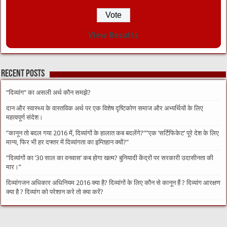
View Results
Recent Posts
“दिव्यांग” का असली अर्थ कौन समझे?
दान और स्वास्थ्य के वास्तविक अर्थ पर एक विशेष दृष्टिकोण समाज और अभ्यर्थियों के लिए
महत्वपूर्ण संदेश।
​”कानून तो बदल गया 2016 में, दिव्यांगों के हालात कब बदलेंगे?”​”एक ‘सर्टिफिकेट’ पूरे देश के लिए
मान्य, फिर भी हर दफ्तर में दिव्यांगता का इम्तिहान क्यों?”
​”दिव्यांगों का ’30 साल का वनवास’ कब होगा खत्म? बुनियादी केंद्रों पर सरकारी उदासीनता की
मार।”
दिव्यांगजन अधिकार अधिनियम 2016 क्या है? दिव्यांगों के लिए कौन से कानून हैं ? दिव्यांग आरक्षण
क्या है ? दिव्यांग को परेशान करे तो क्या करें?