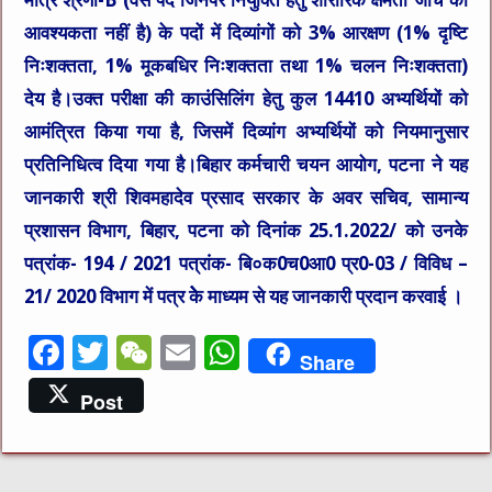
मात्र श्रेणी-B (वैसे पद जिनपर नियुक्ति हेतु शारीरिक क्षमता जाँच की
आवश्यकता नहीं है) के पदों में दिव्यांगों को 3% आरक्षण (1% दृष्टि
निःशक्तता, 1% मूकबधिर निःशक्तता तथा 1% चलन निःशक्तता)
देय है।उक्त परीक्षा की काउंसिलिंग हेतु कुल 14410 अभ्यर्थियों को
आमंत्रित किया गया है, जिसमें दिव्यांग अभ्यर्थियों को नियमानुसार
प्रतिनिधित्व दिया गया है।बिहार कर्मचारी चयन आयोग, पटना ने यह
जानकारी श्री शिवमहादेव प्रसाद सरकार के अवर सचिव, सामान्य
प्रशासन विभाग, बिहार, पटना को दिनांक 25.1.2022/ को उनके
पत्रांक- 194 / 2021 पत्रांक- बि०क0च0आ0 प्र0-03 / विविध –
21/ 2020 विभाग में पत्र केेे माध्यम से यह जानकारी प्रदान करवाई ।
F
T
W
E
W
Share
a
w
e
m
h
Post
c
it
C
ai
at
e
te
h
l
s