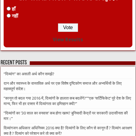
हाँ
नहीं
View Results
Recent Posts
“दिव्यांग” का असली अर्थ कौन समझे?
दान और स्वास्थ्य के वास्तविक अर्थ पर एक विशेष दृष्टिकोण समाज और अभ्यर्थियों के लिए
महत्वपूर्ण संदेश।
​”कानून तो बदल गया 2016 में, दिव्यांगों के हालात कब बदलेंगे?”​”एक ‘सर्टिफिकेट’ पूरे देश के लिए
मान्य, फिर भी हर दफ्तर में दिव्यांगता का इम्तिहान क्यों?”
​”दिव्यांगों का ’30 साल का वनवास’ कब होगा खत्म? बुनियादी केंद्रों पर सरकारी उदासीनता की
मार।”
दिव्यांगजन अधिकार अधिनियम 2016 क्या है? दिव्यांगों के लिए कौन से कानून हैं ? दिव्यांग आरक्षण
क्या है ? दिव्यांग को परेशान करे तो क्या करें?