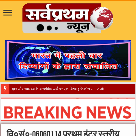
वि०सं०-06060114 प्रथम इंटर स्तरीय