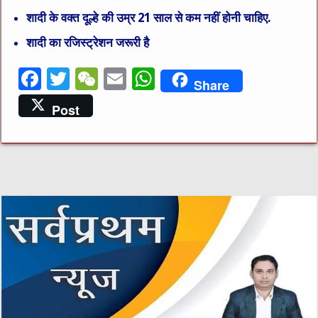
शादी के वक्त दूल्हे की उम्र 21 साल से कम नहीं होनी चाहिए.
शादी का रजिस्ट्रेशन जरूरी है
F
T
W
E
W
Share
a
w
e
m
h
Post
c
it
C
ai
at
e
te
h
l
s
b
r
at
A
o
p
o
p
k