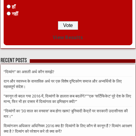
हाँ
नहीं
View Results
Recent Posts
“दिव्यांग” का असली अर्थ कौन समझे?
दान और स्वास्थ्य के वास्तविक अर्थ पर एक विशेष दृष्टिकोण समाज और अभ्यर्थियों के लिए
महत्वपूर्ण संदेश।
​”कानून तो बदल गया 2016 में, दिव्यांगों के हालात कब बदलेंगे?”​”एक ‘सर्टिफिकेट’ पूरे देश के लिए
मान्य, फिर भी हर दफ्तर में दिव्यांगता का इम्तिहान क्यों?”
​”दिव्यांगों का ’30 साल का वनवास’ कब होगा खत्म? बुनियादी केंद्रों पर सरकारी उदासीनता की
मार।”
दिव्यांगजन अधिकार अधिनियम 2016 क्या है? दिव्यांगों के लिए कौन से कानून हैं ? दिव्यांग आरक्षण
क्या है ? दिव्यांग को परेशान करे तो क्या करें?