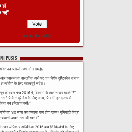
हाँ
नहीं
View Results
nt Posts
व्यांग” का असली अर्थ कौन समझे?
 और स्वास्थ्य के वास्तविक अर्थ पर एक विशेष दृष्टिकोण समाज
भ्यर्थियों के लिए महत्वपूर्ण संदेश।
नून तो बदल गया 2016 में, दिव्यांगों के हालात कब बदलेंगे?”​
‘सर्टिफिकेट’ पूरे देश के लिए मान्य, फिर भी हर दफ्तर में
यांगता का इम्तिहान क्यों?”
व्यांगों का ’30 साल का वनवास’ कब होगा खत्म? बुनियादी केंद्रों
सरकारी उदासीनता की मार।”
यांगजन अधिकार अधिनियम 2016 क्या है? दिव्यांगों के लिए