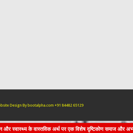
bsite Design By bootalpha.com +91 84482 65129
ास्तविक अर्थ पर एक विशेष दृष्टिकोण समाज और अभ्यर्थियों के लिए महत्वपू