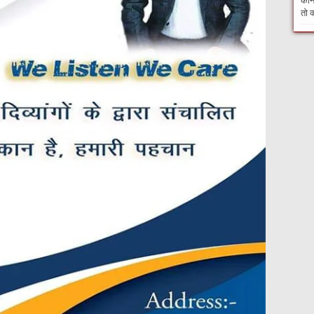
कौन 
तो क