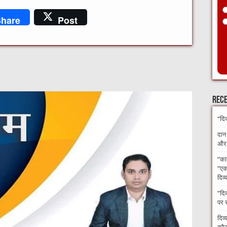
hare
Post
Rece
“दि
दान
और अ
​”का
”एक 
दिव्
​”दि
पर 
दिव्