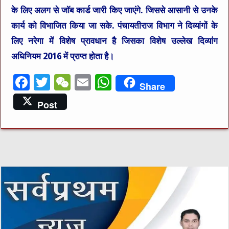
के लिए अलग से जॉब कार्ड जारी किए जाएंगे. जिससे आसानी से उनके
कार्य को विभाजित किया जा सके. पंचायतीराज विभाग ने दिव्यांगों के
लिए नरेगा में विशेष प्रावधान है जिसका विशेष उल्लेख दिव्यांग
अधिनियम 2016 में प्राप्त होता है।
F
T
W
E
W
Share
a
w
e
m
h
Post
c
it
C
ai
at
e
te
h
l
s
b
r
at
A
o
p
o
p
k