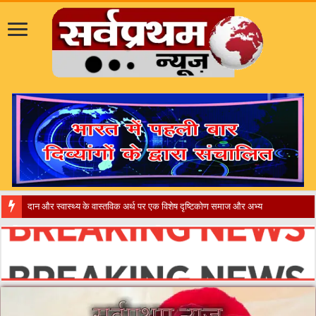
​”कानून तो बदल गया