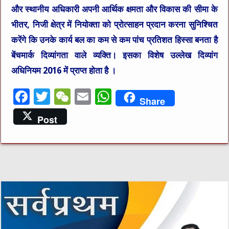
और स्थानीय अधिकारी अपनी आर्थिक क्षमता और विकास की सीमा के
भीतर, निजी क्षेत्र में नियोक्ता को प्रोत्साहन प्रदान करना सुनिश्चित
करेंगे कि उनके कार्य बल का कम से कम पांच प्रतिशत हिस्सा बनता है
बेंचमार्क दिव्यांगता वाले व्यक्ति। इसका विशेष उल्लेख दिव्यांग
अधिनियम 2016 में प्राप्त होता है ।
F
T
W
E
W
Share
a
w
e
m
h
Post
c
it
C
ai
at
e
te
h
l
s
b
r
at
A
o
p
o
p
k