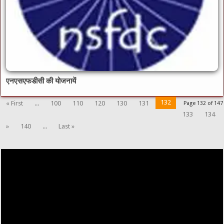
एनएसएफडीसी की योजनायें
132
« First
...
100
110
120
130
131
Page 132 of 147
133
134
»
140
...
Last »