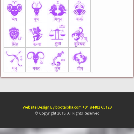
Website Design By bootalpha.com +91 84482 65129
© Copyright 2018, All Rights Reserved