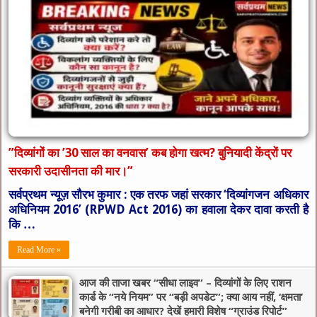
​”दिव्यांगों का ’30 साल का वनवास’ कब होगा खत्म? बुनियादी केंद्रों पर
सरकारी उदासीनता की मार।”
सर्वप्रथम न्यूज़ सौरभ कुमार : एक तरफ जहां सरकार ‘दिव्यांगजन अधिकार
अधिनियम 2016’ (RPWD Act 2016) का हवाला देकर दावा करती है
कि …
Read More »
आज की ताजा खबर “सीधा लाइव” – दिव्यांगों के लिए राशन
कार्ड के “नये नियम” पर “बड़ी अपडेट”; क्या आय नहीं, ‘क्षमता’
बनेगी गरीबी का आधार? देखें हमारी विशेष “ग्राउंड रिपोर्ट”