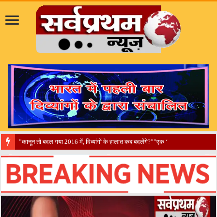
​”दिव्यांगों का ’30 साल का वनवास’ कब होगा खत्म? बुनियादी केंद्