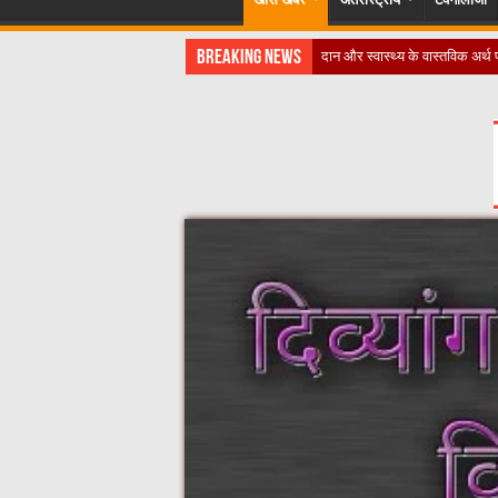
Breaking News
​”कानू