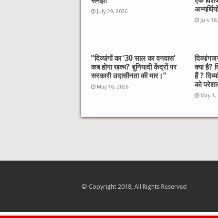
समझे?
एक विशे
k
अभ्यर्थिय
July 29, 2026
July 18
​”दिव्यांगों का ’30 साल का वनवास’
दिव्यां
कब होगा खत्म? बुनियादी केंद्रों पर
क्या है? 
सरकारी उदासीनता की मार।”
हैं ? दिव्
को परेशान
May 16, 2026
May 1,
© Copyright 2018, All Rights Reserved