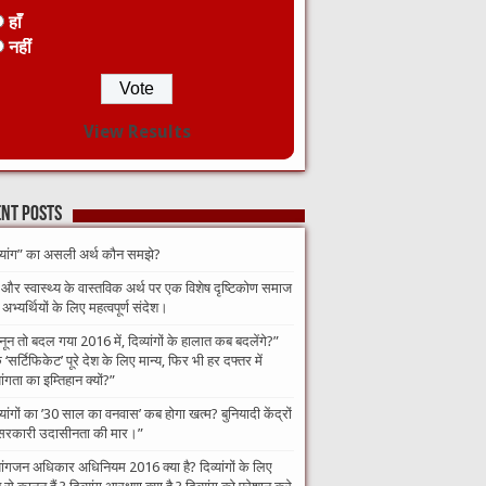
हाँ
नहीं
View Results
nt Posts
व्यांग” का असली अर्थ कौन समझे?
 और स्वास्थ्य के वास्तविक अर्थ पर एक विशेष दृष्टिकोण समाज
भ्यर्थियों के लिए महत्वपूर्ण संदेश।
नून तो बदल गया 2016 में, दिव्यांगों के हालात कब बदलेंगे?”​
‘सर्टिफिकेट’ पूरे देश के लिए मान्य, फिर भी हर दफ्तर में
यांगता का इम्तिहान क्यों?”
व्यांगों का ’30 साल का वनवास’ कब होगा खत्म? बुनियादी केंद्रों
सरकारी उदासीनता की मार।”
यांगजन अधिकार अधिनियम 2016 क्या है? दिव्यांगों के लिए