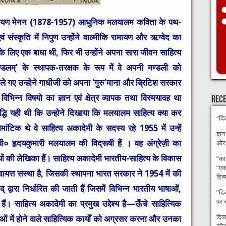
ायण मेनन
(1878-1957) आधुनिक मलयालम कविता के पथ-
 एवं संस्कृति में निपुण उन्होंने वाल्मीकि रामायण और ऋग्वेद का
े लिए एक बाधा थी, फिर भी उन्होंने अपना सारा जीवन साहित्य
लम्’ के स्थापक-तरक्षक के रूप में वे अपनी मण्डली को
ले गए उन्होने गाधीजी को अपना ‘गुरु’माना और ब्रिटिश सरकार
भिन्न विषयो का ज्ञान एवं क्षेत्र व्यापक तथा विस्मयावह था
Rece
सिद्धि यही थी कि उन्होने दिखाया कि मलयालम साहित्य क्या कर
“दि
ंटिक थे वे साहित्य अकादेमी के सदस्य रहे 1955 में उन्हें
दान
बी० हृदयकुमारी मलयालम की विद्रूषी हैं । वह अंग्रेज़ी का
और अ
ों की लेखिका हैं।
साहित्य अकादेमी भारतीय
-साहित्य के विकास
​”का
”एक 
स्वायत्त सस्था है, जिसकी स्थापना भारत सरकार ने 1954 में की
दिव्
्वारा निर्धारित की जाती हैं जिसमें विभिन्न भारतीय भाषाओं,
​”दि
पर 
 हैं।
साहित्य अकादेमी का प्रमुख उद्देश्य है
—ऊँचे साहित्यिक
दिव्
ं में होने वाले साहित्यिक कार्यों को अग्रसर करना और उनका