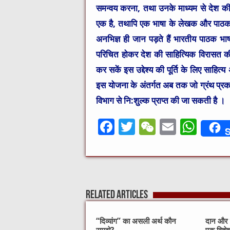
समन्वय करना, तथा उनके माध्यम से देश क
एक है
, तथापि एक भाषा के लेखक और पाठक अ
अनभिज्ञ ही जान पड़ते हैं भारतीय पाठक भ
परिचित होकर देश की साहित्यिक विरासत
कर सकें इस उद्देश्य की पूर्ति के लिए साहित
इस योजना के अंतर्गत अब तक जो ग्रंथ प्रका
विभाग से नि:शुल्क प्राप्त की जा सकती है ।
F
T
W
E
W
S
a
w
e
m
h
c
it
C
ai
at
e
te
h
l
s
b
r
at
A
Related Articles
o
p
o
p
“दिव्यांग” का असली अर्थ कौन
दान और स